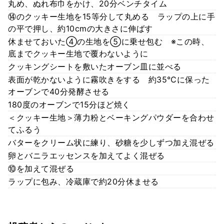
丸め、ぬれ布巾をかけ、20分ベンチタイム
⑭のクッキー生地を15等分して丸める ラップの上に手
の平で押し、約10cmの大きさに伸ばす
休ませておいた④の生地を⑤に乗せ包む ※この時、
底までクッキー生地で覆わないように
クッキングシートを敷いたオーブン皿に並べる
表面が乾かないように霧吹きをする 約35℃に保った
オーブンで40分発酵させる
180度のオーブンで15分ほど焼く
＜クッキー生地＞薄力粉とベーキングパウダーを合わせ
てふるう
バターをクリーム状に練り、砂糖を少しずつ加え混ぜる
卵とバニラエッセンスを加えてよく混ぜる
⑩を加えて混ぜる
ラップに包み、冷蔵庫で約20分休ませる