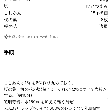
塩
ひとつまみ
こしあん
15g×8個
桜の葉
8枚
桜の花
適量
料理を安全に楽しむための注意事項
手順
こしあんは15gを8個作り丸めておく。
桜の葉、桜の花の塩漬けは、それぞれ水につけて塩抜き
する。(約10分)
道明寺粉に水150ccを加えて軽く混ぜ
ふんわりラップをかけて600wのレンジで5分加熱す