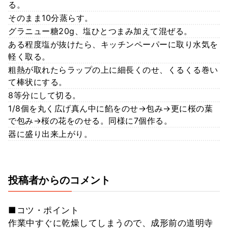
る。
そのまま10分蒸らす。
グラニュー糖20g、塩ひとつまみ加えて混ぜる。
ある程度塩が抜けたら、キッチンペーパーに取り水気を
軽く取る。
粗熱が取れたらラップの上に細長くのせ、くるくる巻い
て棒状にする。
8等分にして切る。
1/8個を丸く広げ真ん中に餡をのせ→包み→更に桜の葉
で包み→桜の花をのせる。同様に7個作る。
器に盛り出来上がり。
投稿者からのコメント
■コツ・ポイント
作業中すぐに乾燥してしまうので、成形前の道明寺