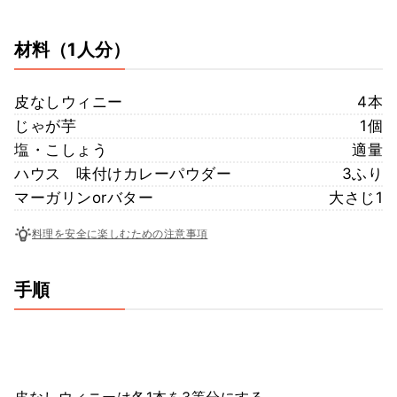
材料
（1人分）
皮なしウィニー
4本
じゃが芋
1個
塩・こしょう
適量
ハウス 味付けカレーパウダー
3ふり
マーガリンorバター
大さじ1
料理を安全に楽しむための注意事項
手順
皮なしウィニーは各1本を3等分にする