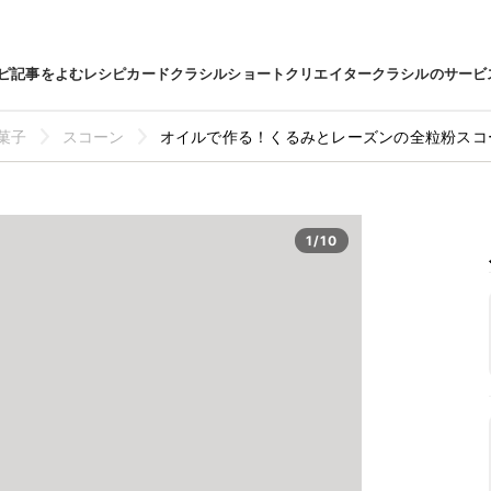
ピ
記事をよむ
レシピカード
クラシルショート
クリエイター
クラシルのサービ
菓子
スコーン
オイルで作る！くるみとレーズンの全粒粉スコ
1/10