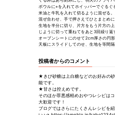
くるみはあら刻みにし、弱火のフライパ
ボウルに⭐︎を入れてホイッパーでぐるぐ
米油と牛乳を入れて切るように混ぜる。
混ぜ合わせ、手で押さえてひとまとめに
生地を半分に切り、片方をもう片方の上
じように切って重ねてをあと3回繰り返
オーブンシートにのせて2cm厚さの円
天板にスライドしてのせ、生地を等間隔に
投稿者からのコメント
★きび砂糖は上白糖などのお好みの砂
能です。
★甘さは控えめです。
そのほか罪悪感軽めおやつレシピはコチラ
大歓迎です！
ブログではさらにたくさんレシピを紹
い♪→ https://ameblo.jp/kab