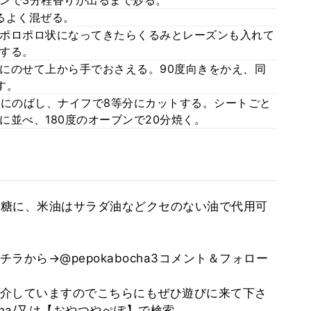
ンで3分程香りが出るまで炒る。
るよく混ぜる。
ポロポロ状になってきたらくるみとレーズンも入れて
する。
にのせて上から手でおさえる。90度向きをかえ、同
す。
形にのばし、ナイフで8等分にカットする。シートごと
並べ、180度のオーブンで20分焼く。
糖に、米油はサラダ油などクセのない油で代用可
から→@pepokabocha3コメント＆フォロー
介していますのでこちらにもぜひ遊びに来て下さ
o1234cha/又は【おやつやぺぽ】で検索