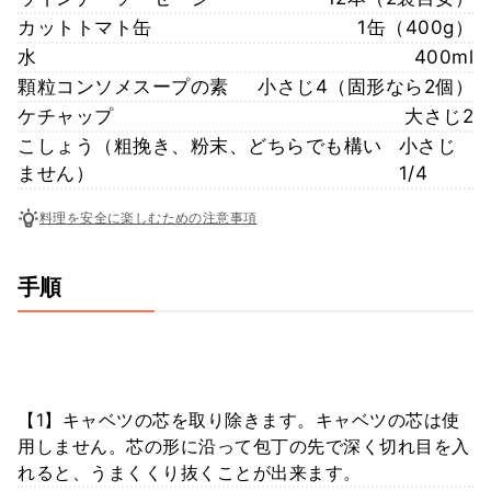
カットトマト缶
1缶（400g）
水
400ml
顆粒コンソメスープの素
小さじ4（固形なら2個）
ケチャップ
大さじ2
こしょう（粗挽き、粉末、どちらでも構い
小さじ
ません）
1/4
料理を安全に楽しむための注意事項
手順
【1】キャベツの芯を取り除きます。キャベツの芯は使
用しません。芯の形に沿って包丁の先で深く切れ目を入
れると、うまくくり抜くことが出来ます。