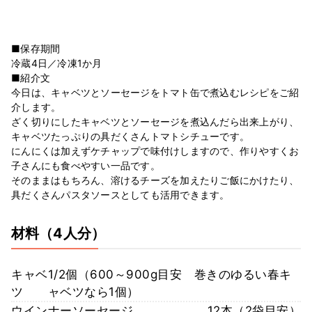
■保存期間
冷蔵4日／冷凍1か月
■紹介文
今日は、キャベツとソーセージをトマト缶で煮込むレシピをご紹
介します。
ざく切りにしたキャベツとソーセージを煮込んだら出来上がり、
キャベツたっぷりの具だくさんトマトシチューです。
にんにくは加えずケチャップで味付けしますので、作りやすくお
子さんにも食べやすい一品です。
そのままはもちろん、溶けるチーズを加えたりご飯にかけたり、
具だくさんパスタソースとしても活用できます。
材料
（4人分）
キャベ
1/2個（600～900g目安 巻きのゆるい春キ
ツ
ャベツなら1個）
ウインナーソーセージ
12本（2袋目安）