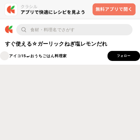
すぐ使える☆ガーリックねぎ塩レモンだれ
アイコ15🍳おうちごはん料理家
フォロー