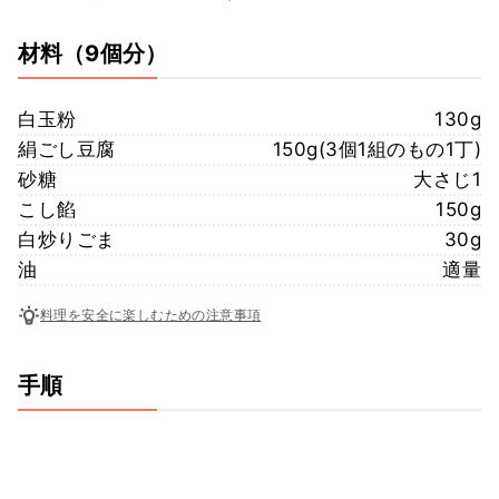
材料
（9個分）
白玉粉
130g
絹ごし豆腐
150g(3個1組のもの1丁)
砂糖
大さじ1
こし餡
150g
白炒りごま
30g
油
適量
料理を安全に楽しむための注意事項
手順