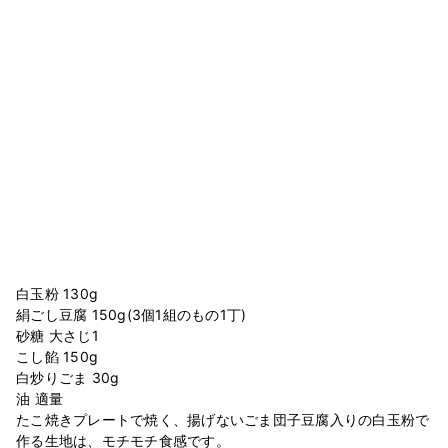
白玉粉 130g
絹ごし豆腐 150g(3個1組のもの1丁)
砂糖 大さじ1
こし餡 150g
白炒りごま 30g
油 適量
たこ焼きプレートで焼く、揚げないごま団子豆腐入りの白玉粉で
作る生地は、モチモチ食感です。