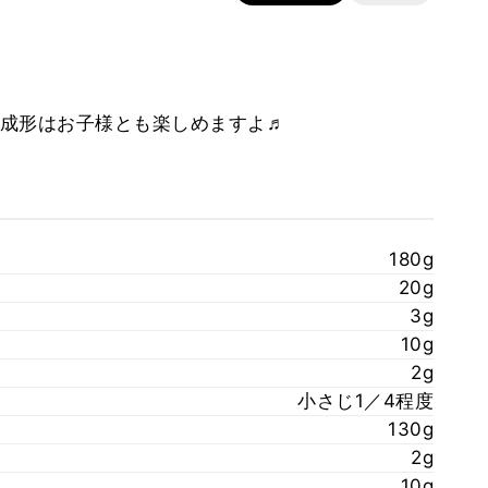
成形はお子様とも楽しめますよ♬
180g
20g
3g
10g
2g
小さじ1／4程度
130g
2g
10g