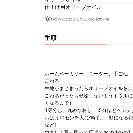
仕上げ用オリーブオイル
料理を安全に楽しむための注意事項
手順
ホームベーカリー、ニーダー、手ごね、
こねる
生地がまとまったらオリーブオイルを加
こねあがったら乾燥しないようボウルにラ
くなるまで）
4等分し、丸めなおし、15分ほどベンチ
おばけ10センチ大に伸ばし、顔になる
など）
やさしく引っ張って広げておばけのかた