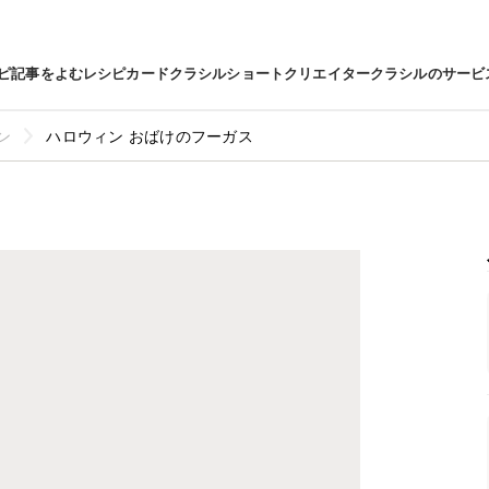
ピ
記事をよむ
レシピカード
クラシルショート
クリエイター
クラシルのサービ
ン
ハロウィン おばけのフーガス