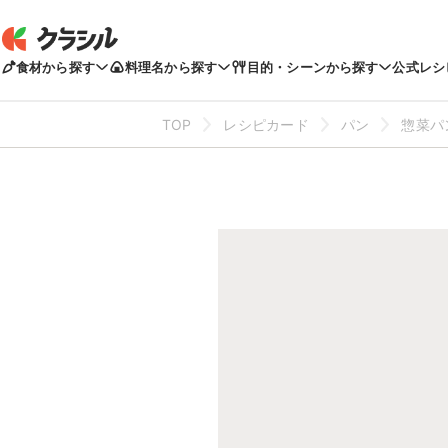
食材から探す
料理名から探す
目的・シーンから探す
公式レシ
TOP
レシピカード
パン
惣菜パ