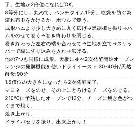
了。生地が2倍位になればOK。
8等分にし、丸めて、ベンチタイム15分。乾燥を防ぐ為
濡れ布巾をかけるか、ボウルで覆う。
成形ハムより少し大きめに丸く広げ→黒胡椒を振り→ハ
ムをのせて巻く→巻き終わりを閉じる。
巻き終わった左右の端を合わせて→生地を立て→スケッ
パーで縦に切り込みを入れ→広げる。
他の7つも同様に成形。天板に並べ2次発酵開始オーブン
レンジの発酵機能を使いドライイースト:30-40分/天然
酵母:90分
1.5倍位の大きさになったら2次発酵完了。
マヨネーズをのせ、その上にとろけるチーズをのせる。
210℃に予熱したオーブンで12分、チーズに焼き色がつ
くまで焼く。
焼き上がり。
ドライパセリを振り、出来上がり！