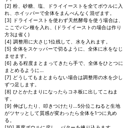
[2] 粉、砂糖、塩、ドライイーストを全てボウルに入
れ、ホイッパーで全体をまんべんなく混ぜます。
[3] ドライイーストを使わず天然酵母を使う場合は、
ここでパン種を入れ、(ドライイーストの場合は作り
方3は省く)
[4] 調整用に大さじ1位残して、水を入れます。
[5] 全体をスケッパーで切るように、全体に水をなじ
ませます。
[6] ある程度まとまってきたら手で、全体をひとつに
まとめるように…
[7] どうしてもまとまらない場合は調整用の水を少し
ずつ足します。
[8] ひとかたまりになったらコネ板に出してこねま
す。
[9] 伸ばしたり、叩きつけたり…5分位こねると生地
がツヤッとして質感が変わったら全体を1つに丸め
る。
[10] 再度ボウルに戻し、バターを練り込みます。