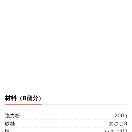
材料
（8個分）
強力粉
200g
砂糖
大さじ3
塩
小さじ1/2