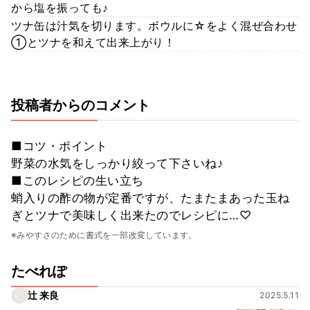
から塩を振っても♪
ツナ缶は汁気を切ります。ボウルに☆をよく混ぜ合わせ
①とツナを和えて出来上がり！
投稿者からのコメント
■コツ・ポイント
野菜の水気をしっかり絞って下さいね♪
■このレシピの生い立ち
蛸入りの酢の物が定番ですが、たまたまあった玉ね
ぎとツナで美味しく出来たのでレシピに…♡
※みやすさのために書式を一部改変しています。
たべれぽ
辻 来良
2025.5.11