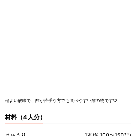
程よい酸味で、酢が苦手な方でも食べやすい酢の物です♡
材料
（4人分）
きゅうり
1本(約100〜150㌘)