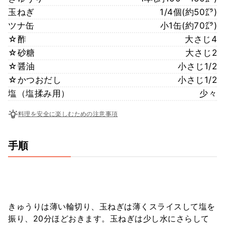
玉ねぎ
1/4個(約50㌘)
ツナ缶
小1缶(約70㌘)
☆酢
大さじ4
☆砂糖
大さじ2
☆醤油
小さじ1/2
☆かつおだし
小さじ1/2
塩（塩揉み用）
少々
料理を安全に楽しむための注意事項
手順
きゅうりは薄い輪切り、玉ねぎは薄くスライスして塩を
振り、20分ほどおきます。玉ねぎは少し水にさらして