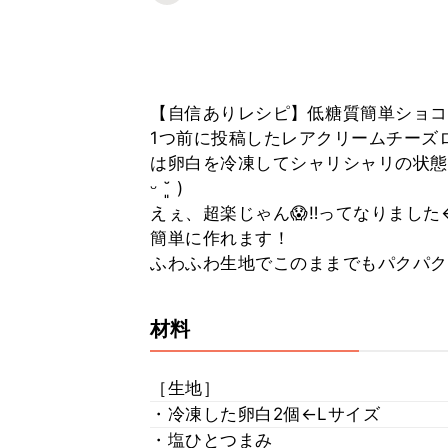
【自信ありレシピ】低糖質簡単ショコラ
1つ前に投稿したレアクリームチーズ
は卵白を冷凍してシャリシャリの状態で
ᵕ ˘͈ )
えぇ、超楽じゃん😱‼️ってなりました
簡単に作れます！
ふわふわ生地でこのままでもパクパク食
材料
［生地］
・冷凍した卵白2個←Lサイズ
・塩ひとつまみ