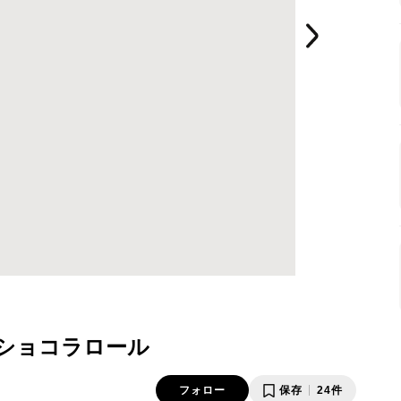
ショコラロール
フォロー
保存
24件