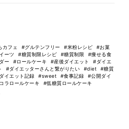
ちカフェ
#グルテンフリー
#米粉レシピ
#お菓
スイーツ
#糖質制限レシピ
#糖質制限
#痩せる食
ウダー
#ロールケーキ
#産後ダイエット
#ダイエ
ト
#ダイエッターさんと繋がりたい
#diet
#糖質
#ダイエット記録
#sweet
#食事記録
#公開ダイ
ョコラロールケーキ
#低糖質ロールケーキ
。