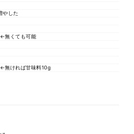
増やした
←無くても可能
←無ければ甘味料10g