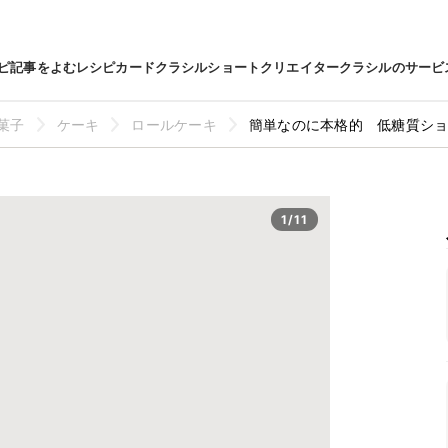
ピ
記事をよむ
レシピカード
クラシルショート
クリエイター
クラシルのサービ
菓子
ケーキ
ロールケーキ
簡単なのに本格的 低糖質シ
1/11