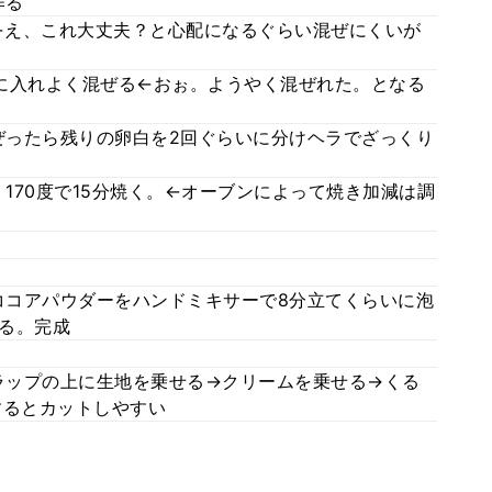
作る
←え、これ大丈夫？と心配になるぐらい混ぜにくいが
に入れよく混ぜる←おぉ。ようやく混ぜれた。となる
ったら残りの卵白を2回ぐらいに分けヘラでざっくり
170度で15分焼く。←オーブンによって焼き加減は調
コアパウダーをハンドミキサーで8分立てくらいに泡
る。完成
ラップの上に生地を乗せる→クリームを乗せる→くる
するとカットしやすい