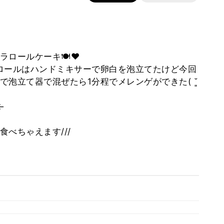
ロールケーキ🍽❤️
ロールはハンドミキサーで卵白を泡立てたけど今回
泡立て器で混ぜたら1分程でメレンゲができた( ˘͈
←
べちゃえます///