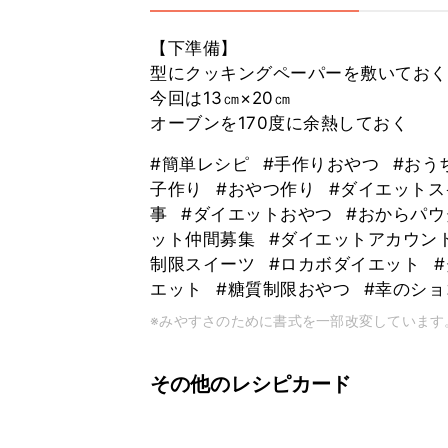
【下準備】
型にクッキングペーパーを敷いておく
今回は13㎝×20㎝
オーブンを170度に余熱しておく
#簡単レシピ
#手作りおやつ
#おう
子作り
#おやつ作り
#ダイエット
事
#ダイエットおやつ
#おからパ
ット仲間募集
#ダイエットアカウン
制限スイーツ
#ロカボダイエット
エット
#糖質制限おやつ
#幸のシ
※みやすさのために書式を一部改変しています
その他のレシピカード