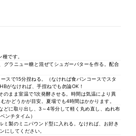
ン種です。
き、グラニュー糖と混ぜてシュガーバターを作る。配合
のコースで15分捏ねる。（なければ食パンコースでスタ
HBがなければ、手捏ねでも勿論OK！
てそのまま室温で1次発酵させる。時間は気温により異
らむかどうかが目安。夏場でも4時間はかかります。
板などに取り出し、3～4等分して軽く丸め直し、ぬれ布
（ベンチタイム）
アルミ製のミニパウンド型に入れる。なければ、お好き
ンにしてください。