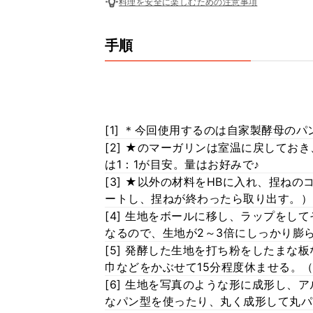
料理を安全に楽しむための注意事項
手順
[1] ＊今回使用するのは自家製酵母のパ
[2] ★のマーガリンは室温に戻してお
は1：1が目安。量はお好みで♪
[3] ★以外の材料をHBに入れ、捏ね
ートし、捏ねが終わったら取り出す。）
[4] 生地をボールに移し、ラップをし
なるので、生地が2～3倍にしっかり膨
[5] 発酵した生地を打ち粉をしたまな
巾などをかぶせて15分程度休ませる。
[6] 生地を写真のような形に成形し、
なパン型を使ったり、丸く成形して丸パ