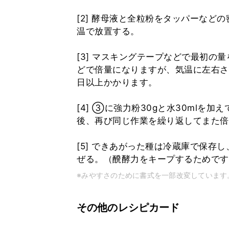
[2] 酵母液と全粒粉をタッパーなど
温で放置する。
[3] マスキングテープなどで最初の
どで倍量になりますが、気温に左右さ
日以上かかります。
[4] ③に強力粉30gと水30ml
後、再び同じ作業を繰り返してまた
[5] できあがった種は冷蔵庫で保存
ぜる。（醗酵力をキープするためです
※みやすさのために書式を一部改変しています
その他のレシピカード