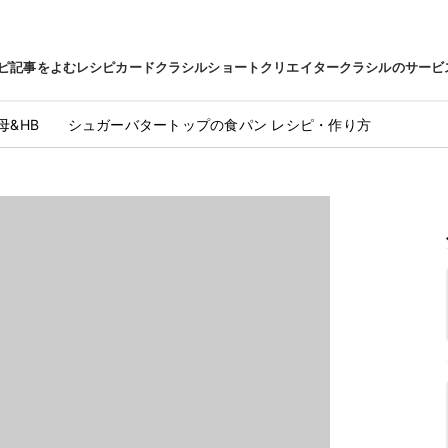
ピ
記事をよむ
レシピカード
クラシルショート
クリエイター
クラシルのサービ
母&HB シュガーバタートップの食パン レシピ・作り方