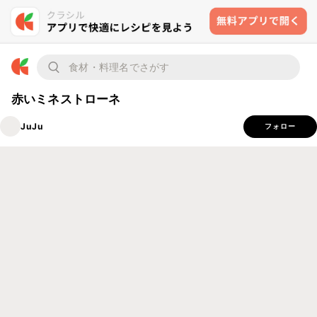
赤いミネストローネ
JuJu
フォロー