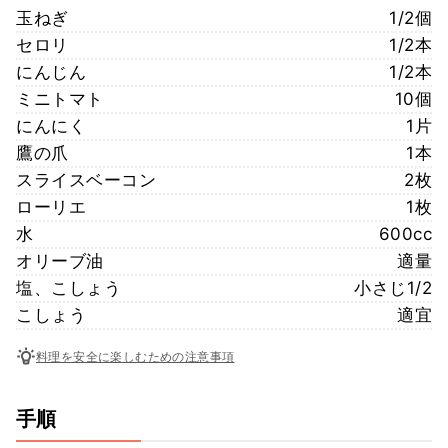
玉ねぎ
1/2個
セロリ
1/2本
にんじん
1/2本
ミニトマト
10個
にんにく
1片
鷹の爪
1本
スライスベーコン
2枚
ローリエ
1枚
水
600cc
オリーブ油
適量
塩、こしょう
小さじ1/2
こしょう
適宜
料理を安全に楽しむための注意事項
手順