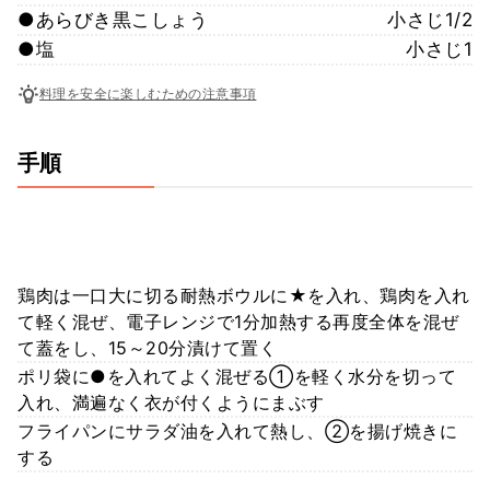
●あらびき黒こしょう
小さじ1/2
●塩
小さじ1
料理を安全に楽しむための注意事項
手順
鶏肉は一口大に切る耐熱ボウルに★を入れ、鶏肉を入れ
て軽く混ぜ、電子レンジで1分加熱する再度全体を混ぜ
て蓋をし、15～20分漬けて置く
ポリ袋に●を入れてよく混ぜる①を軽く水分を切って
入れ、満遍なく衣が付くようにまぶす
フライパンにサラダ油を入れて熱し、②を揚げ焼きに
する