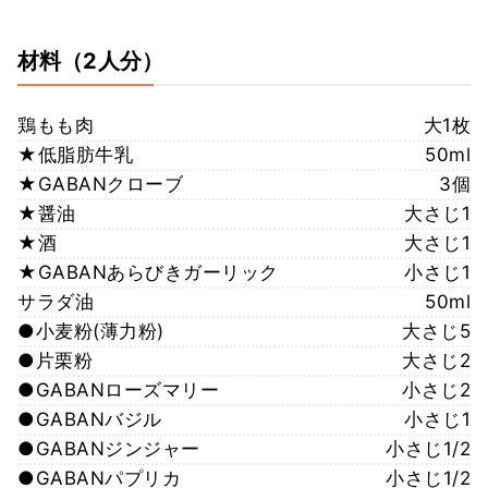
材料
（2人分）
鶏もも肉
大1枚
★低脂肪牛乳
50ml
★GABANクローブ
3個
★醤油
大さじ1
★酒
大さじ1
★GABANあらびきガーリック
小さじ1
サラダ油
50ml
●小麦粉(薄力粉)
大さじ5
●片栗粉
大さじ2
●GABANローズマリー
小さじ2
●GABANバジル
小さじ1
●GABANジンジャー
小さじ1/2
●GABANパプリカ
小さじ1/2