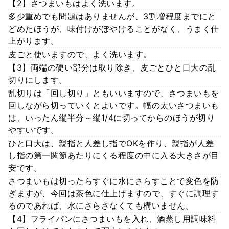
【2】さつまいもはよく洗います。
多少重めでも問題はありませんが、3割増程度までにと
どめたほうが、味付けがぼやけることがなく、うまく仕
上がります。
皮ごと使いますので、よく洗います。
【3】両端の硬い部分は取り除き、皮ごとひと口大の乱
切りにします。
乱切りは「回し切り」ともいいますので、さつまいもを
回しながら切っていくとよいです。幅の太いさつまいも
は、いったん縦半分～縦1/4に切ってからのほうが切り
やすいです。
ひと口大は、親指と人差し指でOKを作り、親指が人差
し指の第一関節あたりにくる程度の中に入る大きさが目
安です。
さつまいもは切ったらすぐに水にさらすことで変色を防
ぎますが、今回は茶色に仕上げますので、すぐに調理す
るのであれば、水にさらさなくても構いません。
【4】フライパンにさつまいもを入れ、酒蒸し用調味料