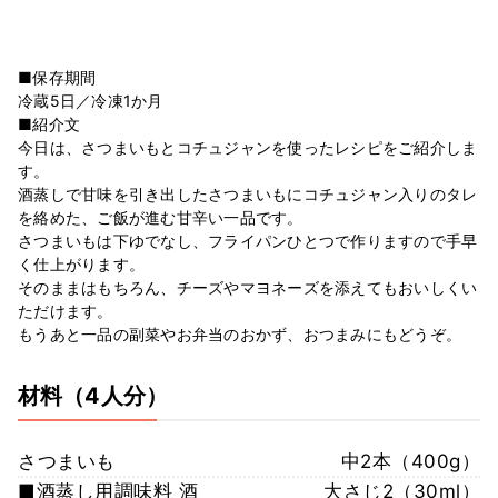
■保存期間
冷蔵5日／冷凍1か月
■紹介文
今日は、さつまいもとコチュジャンを使ったレシピをご紹介しま
す。
酒蒸しで甘味を引き出したさつまいもにコチュジャン入りのタレ
を絡めた、ご飯が進む甘辛い一品です。
さつまいもは下ゆでなし、フライパンひとつで作りますので手早
く仕上がります。
そのままはもちろん、チーズやマヨネーズを添えてもおいしくい
ただけます。
もうあと一品の副菜やお弁当のおかず、おつまみにもどうぞ。
材料
（4人分）
さつまいも
中2本（400g）
■酒蒸し用調味料 酒
大さじ2（30ml）