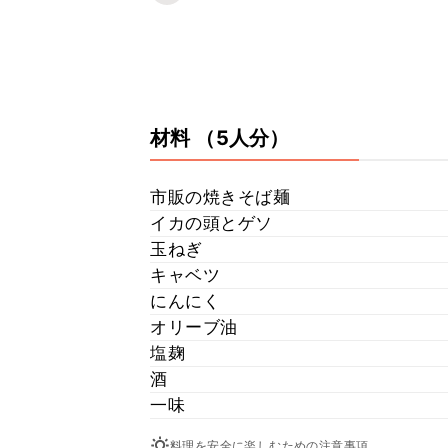
材料
（5人分）
市販の焼きそば麺
イカの頭とゲソ
玉ねぎ
キャベツ
にんにく
オリーブ油
塩麹
酒
一味
料理を安全に楽しむための注意事項