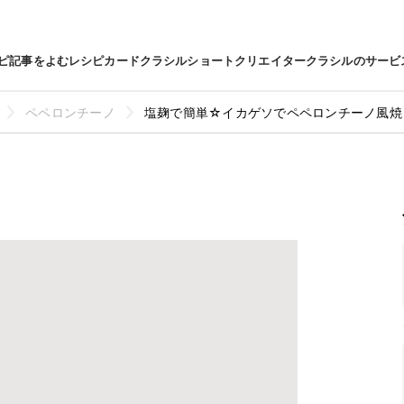
ピ
記事をよむ
レシピカード
クラシルショート
クリエイター
クラシルのサービ
ペペロンチーノ
塩麹で簡単☆イカゲソでペペロンチーノ風焼