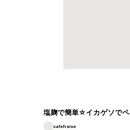
塩麹で簡単☆イカゲソでペ
cafefraise