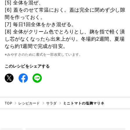
[5] 全体を混ぜ、
[6] 蓋をのせて常温におく。蓋は完全に閉めず少し隙
間を作っておく。
[7] 毎日1回全体をかき混ぜる。
[8] 全体がクリーム色でとろりとし、麹を指で軽く潰
し芯がなくなったら出来上がり。冬場約2週間、夏場
なら約1週間で完成が目安。
※みやすさのために書式を一部改変しています。
このレシピをシェアする
TOP
レシピカード
サラダ
ミニトマトの塩麹マリネ