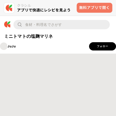
ミニトマトの塩麹マリネ
JuJu
フォロー