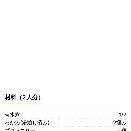
材料
（2人分）
筍水煮
1/2
わかめ(湯通し済み)
2掴み
ブロッコリー
1個