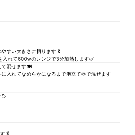
やすい大きさに切ります🥬
入れて600wのレンジで3分加熱します🌿
て混ぜます🍽
ルに入れてなめらかになるまで泡立て器で混ぜます
🦭
す🥬