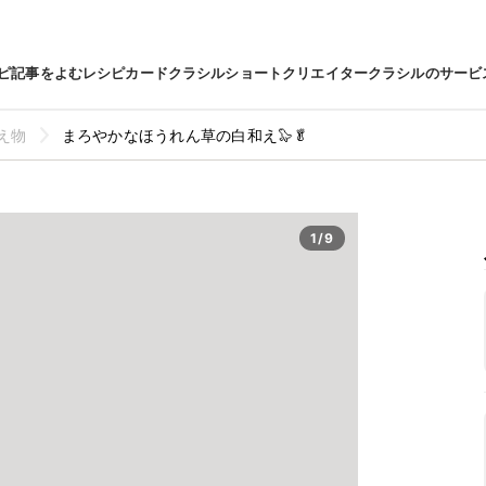
ピ
記事をよむ
レシピカード
クラシルショート
クリエイター
クラシルのサービ
え物
まろやかなほうれん草の白和え🦭🥬
1/9