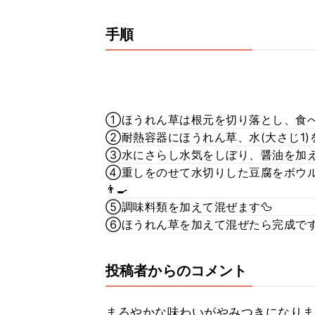
手順
①ほうれん草は根元を切り落とし、食べ
②耐熱容器にほうれん草、水(大さじ1)を
③水にさらし水気をしぼり、醤油を加え
④重しをのせて水切りした豆腐をボウ
👨‍🍳
⑤調味料類を加えて混ぜます🦆
⑥ほうれん草を加えて混ぜたら完成です
投稿者からのコメント
まろやかな味わいがやみつきになりま