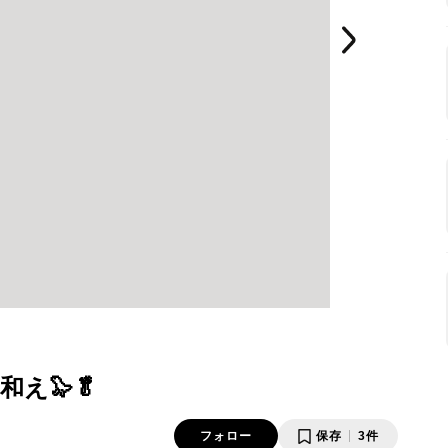
え🦭🥬
フォロー
保存
3件