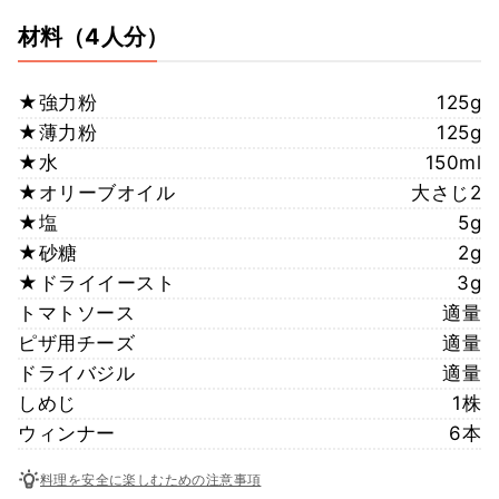
材料
（4人分）
★強力粉
125g
★薄力粉
125g
★水
150ml
★オリーブオイル
大さじ2
★塩
5g
★砂糖
2g
★ドライイースト
3g
トマトソース
適量
ピザ用チーズ
適量
ドライバジル
適量
しめじ
1株
ウィンナー
6本
料理を安全に楽しむための注意事項