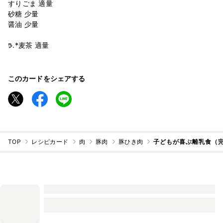
すりごま 適量
砂糖 少量
醤油 少量
𖠚.*麦茶 適量
このカードをシェアする
TOP
レシピカード
肉
豚肉
豚ひき肉
子どもが喜ぶ離乳食（完了