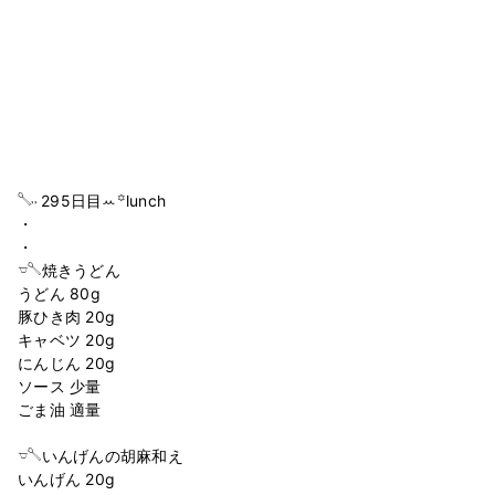
𓌈˒˒ 295日目ꕀ꙳lunch
・
・
𓎻𓌈焼きうどん
うどん 80g
豚ひき肉 20g
キャベツ 20g
にんじん 20g
ソース 少量
ごま油 適量
𓎻𓌈いんげんの胡麻和え
いんげん 20g