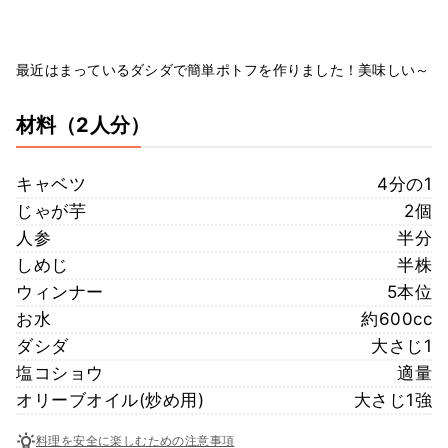
最近はまっているダシダで簡単ポトフを作りました！美味しい～
材料
（2人分）
キャベツ
4分の1
じゃが芋
2個
人参
半分
しめじ
半株
ウィンナー
5本位
お水
約600cc
ダシダ
大さじ1
塩コショウ
適量
オリーブオイル(炒め用)
大さじ1強
料理を安全に楽しむための注意事項