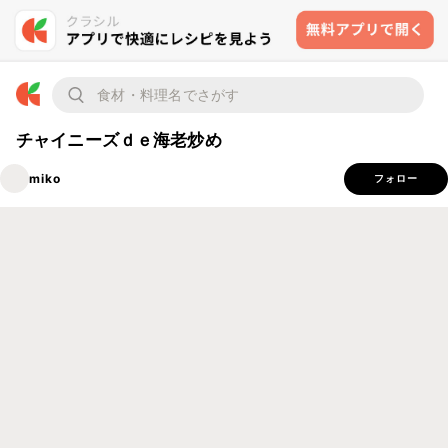
チャイニーズｄｅ海老炒め
miko
フォロー