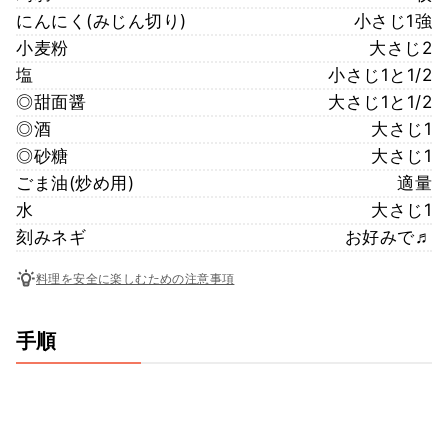
にんにく(みじん切り)
小さじ1強
小麦粉
大さじ2
塩
小さじ1と1/2
◎甜面醤
大さじ1と1/2
◎酒
大さじ1
◎砂糖
大さじ1
ごま油(炒め用)
適量
水
大さじ1
刻みネギ
お好みで♬
料理を安全に楽しむための注意事項
手順