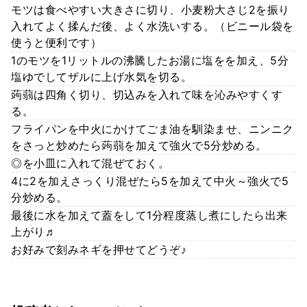
モツは食べやすい大きさに切り、小麦粉大さじ2を振り
入れてよく揉んだ後、よく水洗いする。（ビニール袋を
使うと便利です）
1のモツを1リットルの沸騰したお湯に塩をを加え、5分
塩ゆでしてザルに上げ水気を切る。
蒟蒻は四角く切り、切込みを入れて味を沁みやすくす
る。
フライパンを中火にかけてごま油を馴染ませ、ニンニク
をさっと炒めたら蒟蒻を加えて強火で5分炒める。
◎を小皿に入れて混ぜておく。
4に2を加えさっくり混ぜたら5を加えて中火～強火で5
分炒める。
最後に水を加えて蓋をして1分程度蒸し煮にしたら出来
上がり♬
お好みで刻みネギを押せてどうぞ♪