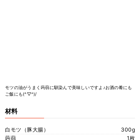
モツの油がうまく蒟蒻に馴染んで美味しいですよ♪お酒の肴にも
ご飯にも(^▽^)/
材料
白モツ（豚大腸）
300g
蒟蒻
1枚