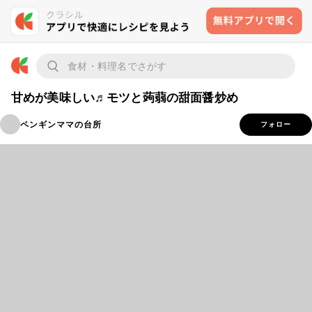
甘めが美味しい♬モツと蒟蒻の甜面醤炒め
ペンギンママの台所
フォロー