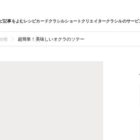
ピ
記事をよむ
レシピカード
クラシルショート
クリエイター
クラシルのサービ
め物
超簡単！美味しいオクラのソテー