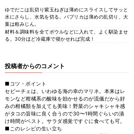
ゆでだこは乱切り紫玉ねぎは薄めにスライスしてサッと
水にさらし、水気を切る。パプリカは薄めの乱切り、大
葉は粗みじん。
材料＆調味料を全てボウルなどに入れて、よく馴染ませ
る。30分ほど冷蔵庫で寝かせれば完成！
投稿者からのコメント
■コツ・ポイント
セビーチェは、いわゆる海の幸のマリネ。本来はレ
モンなど柑橘系の酸味を効かせるのが流儀だから好
みの柑橘類を加えても美味！野菜のシャキシャキ感
がタコの旨味に良く合うので30〜1時間ぐらいの漬
け時間がベスト。サラダ感覚ですぐに食べても可。
■このレシピの生い立ち