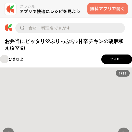
お弁当にピッタリ♡ぷりっぷり♪甘辛チキンの胡麻和
え(≧▽≦)
ひまひよ
フォロー
1/11