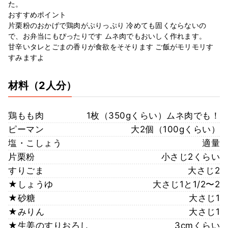
た。
おすすめポイント
片栗粉のおかげで鶏肉がぷりっぷり 冷めても固くならないの
で、お弁当にもぴったりです ムネ肉でもおいしく作れます。
甘辛いタレとごまの香りが食欲をそそります ご飯がモリモリす
すみますよ
材料
（2人分）
鶏もも肉
1枚（350gくらい）ムネ肉でも！
ピーマン
大2個（100gくらい）
塩・こしょう
適量
片栗粉
小さじ2くらい
すりごま
大さじ2
★しょうゆ
大さじ1と1/2〜2
★砂糖
大さじ1
★みりん
大さじ1
★生姜のすりおろし
3cmくらい