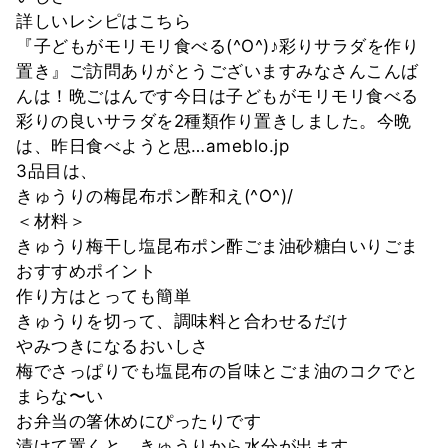
詳しいレシピはこちら
『子どもがモリモリ食べる(^O^)♪彩りサラダを作り
置き』ご訪問ありがとうございますみなさんこんば
んは！晩ごはんです今日は子どもがモリモリ食べる
彩りの良いサラダを2種類作り置きしました。今晩
は、昨日食べようと思…ameblo.jp
3品目は、
きゅうりの梅昆布ポン酢和え(^O^)/
＜材料＞
きゅうり梅干し塩昆布ポン酢ごま油砂糖白いりごま
おすすめポイント
作り方はとっても簡単
きゅうりを切って、調味料と合わせるだけ
やみつきになるおいしさ
梅でさっぱりでも塩昆布の旨味とごま油のコクでと
まらな〜い
お弁当の箸休めにぴったりです
漬けて置くと、きゅうりから水分が出ます。