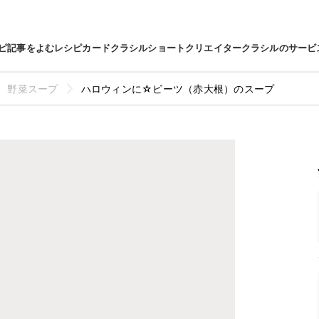
ピ
記事をよむ
レシピカード
クラシルショート
クリエイター
クラシルのサービ
野菜スープ
ハロウィンに☆ビーツ（赤大根）のスープ