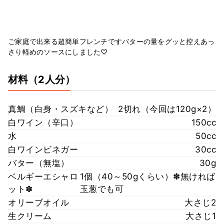
ご家庭で出来る超簡単フレンチですバターの量をグッと控えあっ
さり軽めのソースにしました♡
材料
（2人分）
真鯛（白身・スズキなど）
2切れ（今回は120g×2）
白ワイン（辛口）
150cc
水
50cc
白ワインビネガー
30cc
バター（無塩）
30g
ベルギーエシャロ
1個（40～50gくらい）✽無ければ
ット✽
玉葱でも可
オリーブオイル
大さじ2
生クリーム
大さじ1