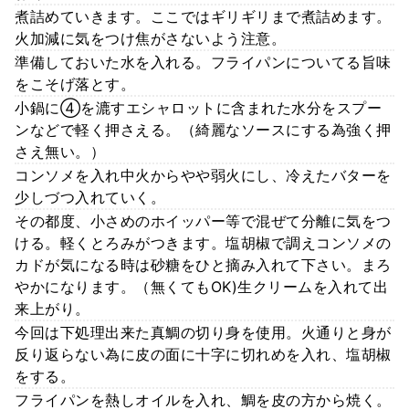
煮詰めていきます。ここではギリギリまで煮詰めます。
火加減に気をつけ焦がさないよう注意。
準備しておいた水を入れる。フライパンについてる旨味
をこそげ落とす。
小鍋に④を漉すエシャロットに含まれた水分をスプー
ンなどで軽く押さえる。（綺麗なソースにする為強く押
さえ無い。）
コンソメを入れ中火からやや弱火にし、冷えたバターを
少しづつ入れていく。
その都度、小さめのホイッパー等で混ぜて分離に気をつ
ける。軽くとろみがつきます。塩胡椒で調えコンソメの
カドが気になる時は砂糖をひと摘み入れて下さい。まろ
やかになります。（無くてもOK)生クリームを入れて出
来上がり。
今回は下処理出来た真鯛の切り身を使用。火通りと身が
反り返らない為に皮の面に十字に切れめを入れ、塩胡椒
をする。
フライパンを熱しオイルを入れ、鯛を皮の方から焼く。