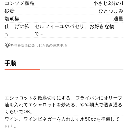
コンソメ顆粒
小さじ2分の1
砂糖
ひとつまみ
塩胡椒
適量
仕上げの飾
セルフィーユやパセリ、お好きな物
り
で…
料理を安全に楽しむための注意事項
手順
エシャロットを微塵切りにする。フライパンにオリーブ
油を入れてエシャロットを炒める。やや弱火で透き通る
くらいでOK。
ワイン、ワインビネガーを入れます水50ccを準備して
おく。