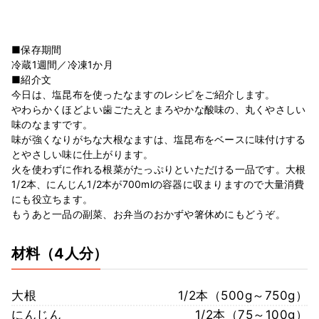
■保存期間
冷蔵1週間／冷凍1か月
■紹介文
今日は、塩昆布を使ったなますのレシピをご紹介します。
やわらかくほどよい歯ごたえとまろやかな酸味の、丸くやさしい
味のなますです。
味が強くなりがちな大根なますは、塩昆布をベースに味付けする
とやさしい味に仕上がります。
火を使わずに作れる根菜がたっぷりといただける一品です。大根
1/2本、にんじん1/2本が700mlの容器に収まりますので大量消費
にも役立ちます。
もうあと一品の副菜、お弁当のおかずや箸休めにもどうぞ。
材料
（4人分）
大根
1/2本（500g～750g）
にんじん
1/2本（75～100g）