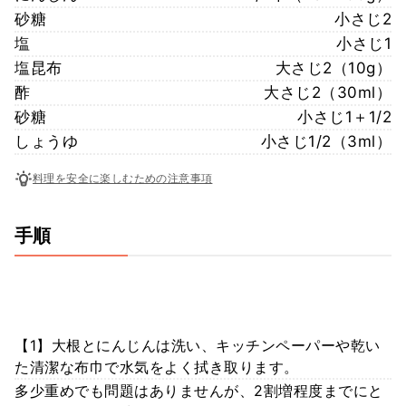
砂糖
小さじ2
塩
小さじ1
塩昆布
大さじ2（10g）
酢
大さじ2（30ml）
砂糖
小さじ1＋1/2
しょうゆ
小さじ1/2（3ml）
料理を安全に楽しむための注意事項
手順
【1】大根とにんじんは洗い、キッチンペーパーや乾い
た清潔な布巾で水気をよく拭き取ります。
多少重めでも問題はありませんが、2割増程度までにと