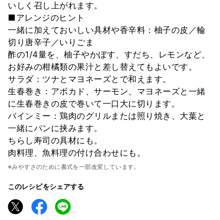
いしく召し上がれます。
■アレンジのヒント
一緒に加えておいしい具材や香辛料：柚子の皮／輪
切り唐辛子／いりごま
酢の1/4量を、柚子やかぼす、すだち、レモンなど、
お好みの柑橘類の果汁と差し替えてもよいです。
サラダ：ツナとマヨネーズとで和えます。
生春巻き：アボカド、サーモン、マヨネーズと一緒
に生春巻きの皮で巻いて一口大に切ります。
バインミー：鶏肉のグリルまたは照り焼き、大葉と
一緒にパンに挟みます。
ちらし寿司の具材にも。
肉料理、魚料理の付け合わせにも。
※みやすさのために書式を一部改変しています。
このレシピをシェアする