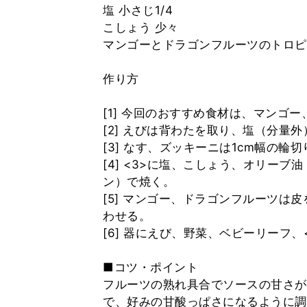
塩 小さじ1/4
こしょう 少々
マンゴーとドラゴンフルーツのトロピ
作り方
[1] 今回のおすすめ食材は、マンゴ
[2] えびは背わたを取り、塩（分量
[3] なす、ズッキーニは1cm幅の
[4] <3>に塩、こしょう、オリー
ン）で焼く。
[5] マンゴー、ドラゴンフルーツは
わせる。
[6] 器にえび、野菜、ベビーリーフ
■コツ・ポイント
フルーツの熟れ具合でソースの甘さが
で、好みの甘酸っぱさになるように調