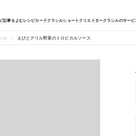
ピ
記事をよむ
レシピカード
クラシルショート
クリエイター
クラシルのサービ
リル
えびとグリル野菜のトロピカルソース