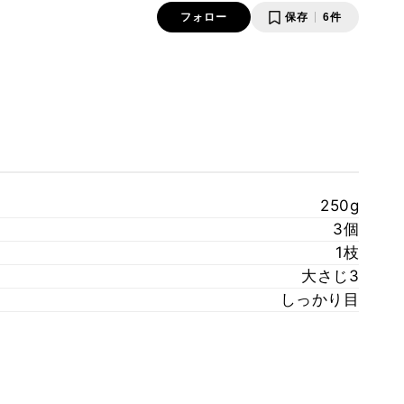
フォロー
保存
6件
250g
3個
1枝
大さじ3
しっかり目