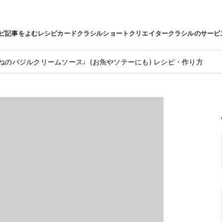
ピ
記事をよむ
レシピカード
クラシルショート
クリエイター
クラシルのサービ
ねのバジルクリームソース♩(お魚やソテーにも) レシピ・作り方