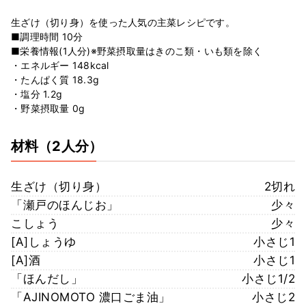
生ざけ（切り身）を使った人気の主菜レシピです。
■調理時間 10分
■栄養情報(1人分)※野菜摂取量はきのこ類・いも類を除く
・エネルギー 148kcal
・たんぱく質 18.3g
・塩分 1.2g
・野菜摂取量 0g
材料
（2人分）
生ざけ（切り身）
2切れ
「瀬戸のほんじお」
少々
こしょう
少々
[A]しょうゆ
小さじ1
[A]酒
小さじ1
「ほんだし」
小さじ1/2
「AJINOMOTO 濃口ごま油」
小さじ2