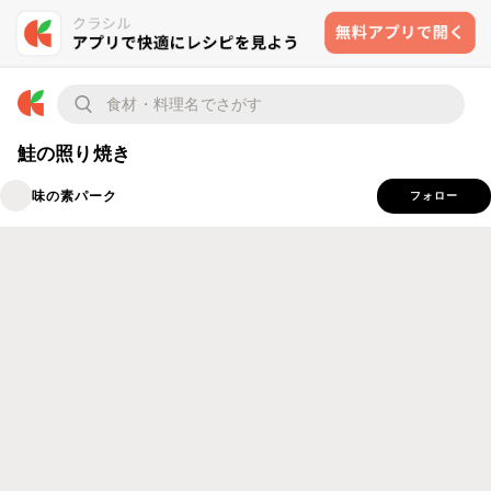
鮭の照り焼き
味の素パーク
フォロー