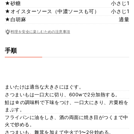
★砂糖
小さじ1
★オイスターソース（中濃ソースも可）
小さじ1
★白胡麻
適量
料理を安全に楽しむための注意事項
手順
まいたけは適当な大きさにほぐす。
さつまいもは一口大に切り、600wで2分加熱する。
鮭は☆の調味料で下味をつけ、一口大にきり、片栗粉を
まぶす。
フライパンに油をしき、酒の両面に焼き目がつくまで中
火で炒める。
さつまいも、舞茸を加えて中火で1〜2分炒める。