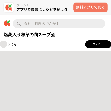
塩麹入り根菜の鶏スープ煮
うにら
フォロー