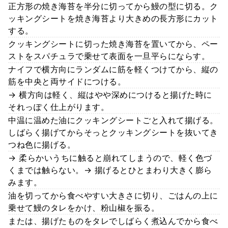
正方形の焼き海苔を半分に切ってから鰻の型に切る。ク
ッキングシートを焼き海苔より大きめの長方形にカット
する。
クッキングシートに切った焼き海苔を置いてから、ペー
ストをスパチュラで乗せて表面を一旦平らにならす。
ナイフで横方向にランダムに筋を軽くつけてから、縦の
筋を中央と両サイドにつける。
→ 横方向は軽く、縦はやや深めにつけると揚げた時に
それっぽく仕上がります。
中温に温めた油にクッキングシートごと入れて揚げる。
しばらく揚げてからそっとクッキングシートを抜いてき
つね色に揚げる。
→ 柔らかいうちに触ると崩れてしまうので、軽く色づ
くまでは触らない。→ 揚げるとひとまわり大きく膨ら
みます。
油を切ってから食べやすい大きさに切り、ごはんの上に
乗せて鰻のタレをかけ、粉山椒を振る。
または、揚げたものをタレでしばらく煮込んでから食べ