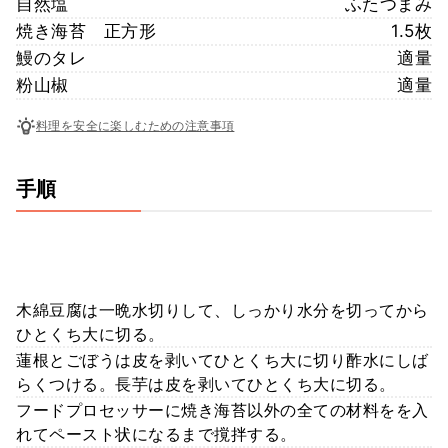
自然塩
ふたつまみ
焼き海苔 正方形
1.5枚
鰻のタレ
適量
粉山椒
適量
料理を安全に楽しむための注意事項
手順
木綿豆腐は一晩水切りして、しっかり水分を切ってから
ひとくち大に切る。
蓮根とごぼうは皮を剥いてひとくち大に切り酢水にしば
らくつける。長芋は皮を剥いてひとくち大に切る。
フードプロセッサーに焼き海苔以外の全ての材料をを入
れてペースト状になるまで撹拌する。