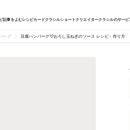
ピ
記事をよむ
レシピカード
クラシルショート
クリエイター
クラシルのサービ
バーグ
豆腐ハンバーグ♡おろし玉ねぎのソース レシピ・作り方