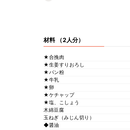
材料
（2人分）
★合挽肉
★生姜すりおろし
★パン粉
★牛乳
★卵
★ケチャップ
★塩、こしょう
木綿豆腐
玉ねぎ（みじん切り）
◆醤油