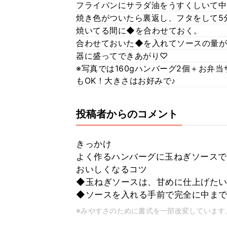
フライパンにサラダ油をうすくしいて中
焼き色がついたら裏返し、フタをして5
焼いてる間に◆を合わせておく。
合わせておいた◆を入れてソースの量が
器に盛ってできあがり♡
※写真では160gハンバーグ2個＋お弁
もOK！大きさはお好みで♪
投稿者からのコメント
きっかけ
よく作るハンバーグに玉ねぎソースで
おいしくなるコツ
◆玉ねぎソースは、甘めに仕上げたい
◆ソースを入れる手前で完全に中まで
※みやすさのために書式を一部改変しています