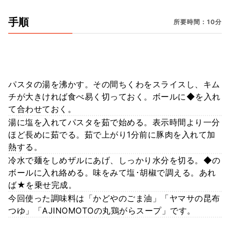
手順
所要時間：10分
パスタの湯を沸かす。その間ちくわをスライスし、キム
チが大きければ食べ易く切っておく。ボールに◆を入れ
て合わせておく。
湯に塩を入れてパスタを茹で始める。表示時間より一分
ほど長めに茹でる。茹で上がり1分前に豚肉を入れて加
熱する。
冷水で麺をしめザルにあげ、しっかり水分を切る。◆の
ボールに入れ絡める。味をみて塩･胡椒で調える。あれ
ば★を乗せ完成。
今回使った調味料は「かどやのごま油」「ヤマサの昆布
つゆ」「AJINOMOTOの丸鶏がらスープ」です。