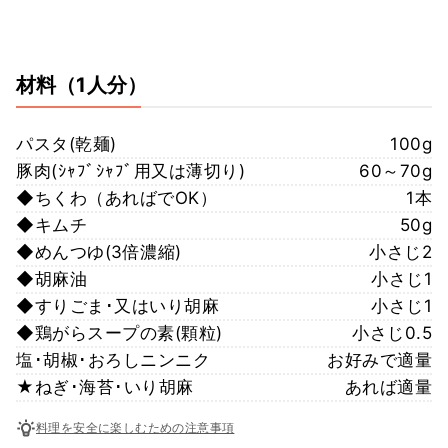
材料
（1人分）
パスタ(乾麺)
100g
豚肉(ｼｬﾌﾞｼｬﾌﾞ用又は薄切り)
60～70g
◆ちくわ（あればでOK）
1本
◆キムチ
50g
◆めんつゆ(3倍濃縮)
小さじ2
◆胡麻油
小さじ1
◆すりごま･又はいり胡麻
小さじ1
◆鶏がらスープの素(顆粒)
小さじ0.5
塩･胡椒･おろしニンニク
お好みで適量
★ねぎ･海苔･いり胡麻
あれば適量
料理を安全に楽しむための注意事項