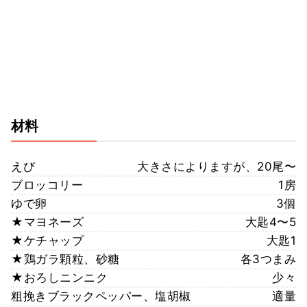
材料
えび
大きさによりますが、20尾〜
ブロッコリー
1房
ゆで卵
3個
★マヨネーズ
大匙4〜5
★ケチャップ
大匙1
★鶏ガラ顆粒、砂糖
各3つまみ
★おろしニンニク
少々
粗挽きブラックペッパー、塩胡椒
適量