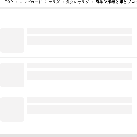
TOP
レシピカード
サラダ
魚介のサラダ
簡単♡海老と卵とブロ