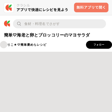
簡単♡海老と卵とブロッコリーのマヨサラダ
りこ★♡簡単褒めらレシピ
フォロー