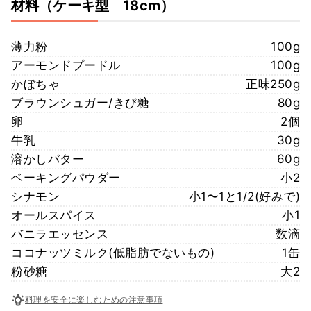
材料
（ケーキ型 18cm）
薄力粉
100g
アーモンドプードル
100g
かぼちゃ
正味250g
ブラウンシュガー/きび糖
80g
卵
2個
牛乳
30g
溶かしバター
60g
ベーキングパウダー
小2
シナモン
小1〜1と1/2(好みで)
オールスパイス
小1
バニラエッセンス
数滴
ココナッツミルク(低脂肪でないもの)
1缶
粉砂糖
大2
料理を安全に楽しむための注意事項