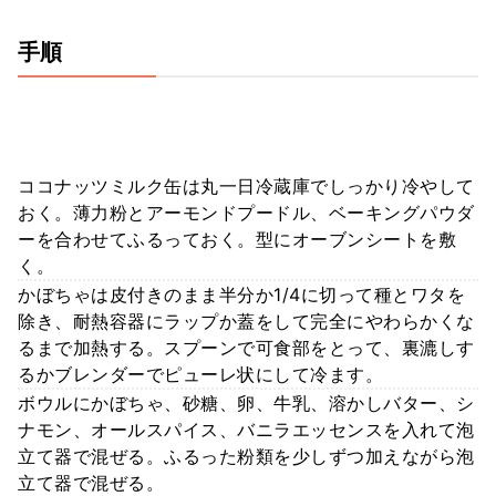
手順
ココナッツミルク缶は丸一日冷蔵庫でしっかり冷やして
おく。薄力粉とアーモンドプードル、ベーキングパウダ
ーを合わせてふるっておく。型にオーブンシートを敷
く。
かぼちゃは皮付きのまま半分か1/4に切って種とワタを
除き、耐熱容器にラップか蓋をして完全にやわらかくな
るまで加熱する。スプーンで可食部をとって、裏漉しす
るかブレンダーでピューレ状にして冷ます。
ボウルにかぼちゃ、砂糖、卵、牛乳、溶かしバター、シ
ナモン、オールスパイス、バニラエッセンスを入れて泡
立て器で混ぜる。ふるった粉類を少しずつ加えながら泡
立て器で混ぜる。