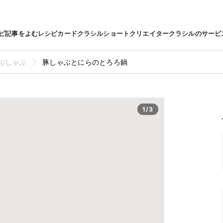
ピ
記事をよむ
レシピカード
クラシルショート
クリエイター
クラシルのサービ
ぶしゃぶ
豚しゃぶとにらのとろろ鍋
1/3