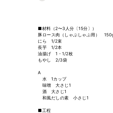
■材料（2〜3人分〔15分〕）
豚ロース肉（しゃぶしゃぶ用） 150
にら 1/2束
長芋 1/2本
油揚げ 1・1/2枚
もやし 2/3袋
A
水 1カップ
味噌 大さじ1
酒 大さじ1
和風だしの素 小さじ1
■工程