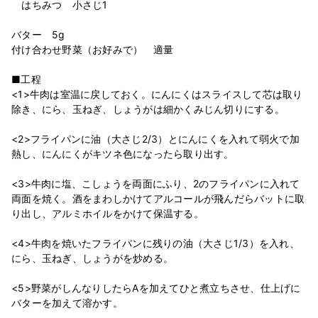
はちみつ 小さじ1
バター 5g
付け合わせ野菜（お好みで） 適量
■工程
<1>牛肉は室温に戻しておく。にんにくはスライスして芯は取り
除き、にら、玉ねぎ、しょうがは細かくみじん切りにする。
<2>フライパンに油（大さじ2/3）とにんにくを入れて弱火で加
熱し、にんにくがキツネ色になったら取り出す。
<3>牛肉に塩、こしょうを両面にふり、2のフライパンに入れて
両面を焼く。酒をまわしかけてアルコールが飛んだらバットに取
り出し、アルミホイルをかけて保温する。
<4>牛肉を焼いたフライパンに残りの油（大さじ1/3）を入れ、
にら、玉ねぎ、しょうがを炒める。
<5>野菜がしんなりしたらAを加えてひと煮立ちさせ、仕上げに
バターを加えて溶かす。