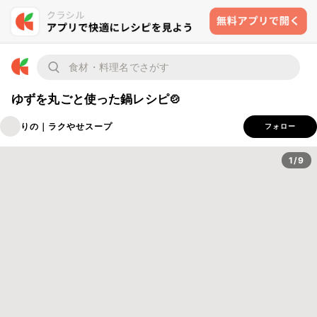
ゆずを丸ごと使った鍋レシピ🍲
りの｜ラクやせスープ
フォロー
1/9