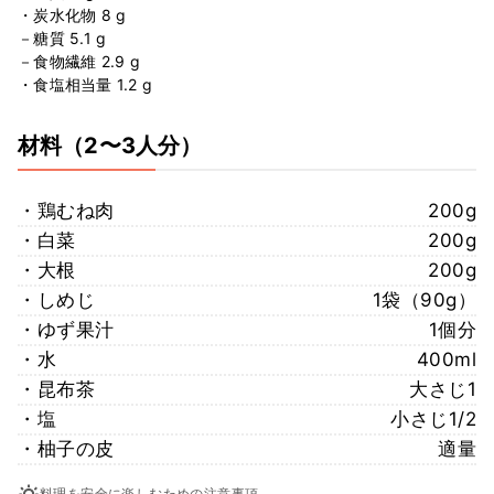
・炭水化物 8 g
－糖質 5.1 g
－食物繊維 2.9 g
・食塩相当量 1.2 g
材料
（2〜3人分）
・鶏むね肉
200g
・白菜
200g
・大根
200g
・しめじ
1袋（90g）
・ゆず果汁
1個分
・水
400ml
・昆布茶
大さじ1
・塩
小さじ1/2
・柚子の皮
適量
料理を安全に楽しむための注意事項