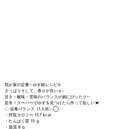
我が家の定番✨ゆず鍋レシピ🍲
さっぱりそして、香りが良い☺️♩
甘さ・酸味・苦味のバランスが鍋にぴったり✨
是非！スーパーでゆずを見つけたら作って欲しい💓
〇 栄養バランス（1人前）◯
・摂取カロリー 157 kcal
・たんぱく質 15 g
・脂質 8 g