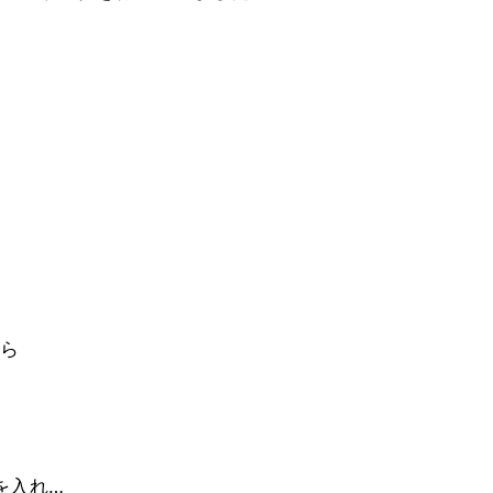
ら
ら
を入れ…