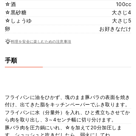
☆酒
100cc
☆黒砂糖
大さじ4
☆しょうゆ
大さじ5
卵
お好きなだけ
料理を安全に楽しむための注意事項
手順
フライパンに油をひかず、塊のまま豚バラの表面を焼き
付け、出てきた脂をキッチンペーパーでふき取ります。
フライパンに水（分量外）を入れ、ひと煮立ちさせてか
ら肉を取り出し、3～4センチ幅に切り分けます。
豚バラ肉を圧力鍋にいれ、☆を加えて20分加圧しま
す。シュッシュと吹きだしたら、弱火にしてね。