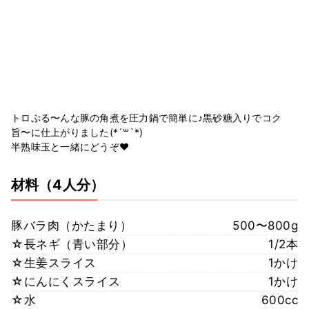
トロぷる〜んな豚の角煮を圧力鍋で簡単に♪黒砂糖入りでコク
旨〜に仕上がりました(*´꒳`*)
半熟味玉と一緒にどうぞ❤️
材料
（4人分）
豚バラ肉（かたまり）
500〜800g
☆長ネギ（青い部分）
1/2本
☆生姜スライス
1かけ
☆にんにくスライス
1かけ
☆水
600cc