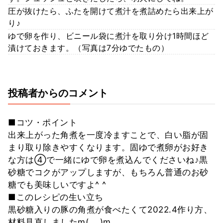
圧が抜けたら、ふたを開けて煮汁を煮詰めたら出来上が
り♪
ゆで卵を作り、ビニール袋に煮汁を取り分け1時間ほど
漬けておきます。（写真は7分ゆでたもの）
投稿者からのコメント
■コツ・ポイント
出来上がった角煮を一度冷ますことで、白い脂が固
まり取り除きやすくなります。固ゆで煮卵がお好き
な方は④で一緒にゆで卵を煮込んでくださいね♪黒
砂糖でコクがアップしますが、もちろん普通のお砂
糖でも美味しいですよ^ ^
■このレシピの生い立ち
黒砂糖入りの豚の角煮が食べたくて2022.4作り方、
材料見直しましたm(_ _)m