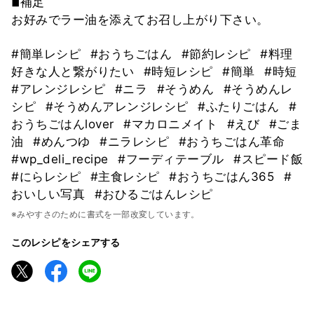
◾︎補足
お好みでラー油を添えてお召し上がり下さい。
#簡単レシピ
#おうちごはん
#節約レシピ
#料理
好きな人と繋がりたい
#時短レシピ
#簡単
#時短
#アレンジレシピ
#ニラ
#そうめん
#そうめんレ
シピ
#そうめんアレンジレシピ
#ふたりごはん
#
おうちごはんlover
#マカロニメイト
#えび
#ごま
油
#めんつゆ
#ニラレシピ
#おうちごはん革命
#wp_deli_recipe
#フーディテーブル
#スピード飯
#にらレシピ
#主食レシピ
#おうちごはん365
#
おいしい写真
#おひるごはんレシピ
※みやすさのために書式を一部改変しています。
このレシピをシェアする