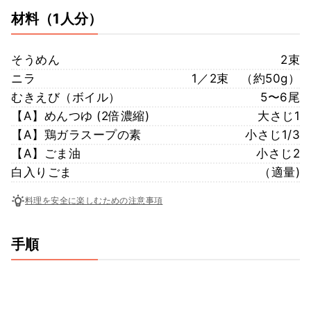
材料
（1人分）
そうめん
2束
ニラ
1／2束 （約50g）
むきえび（ボイル）
5〜6尾
【A】めんつゆ (2倍濃縮)
大さじ1
【A】鶏ガラスープの素
小さじ1/3
【A】ごま油
小さじ2
白入りごま
（適量)
料理を安全に楽しむための注意事項
手順