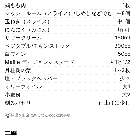
鶏もも肉
1枚
マッシュルーム（スライス）/しめじなどでも
中8個
玉ねぎ（スライス）
中1個
にんにく（みじん）
1かけ
サワークリーム
150ml
ベジタブル/チキンストック
300cc
白ワイン
50cc
Maille ディジョンマスタード
大1と1/2
月桂樹の葉
1～2枚
塩・ブラックペッパー
少々
オリーブオイル
大1
小麦粉
大2
刻みパセリ
仕上げに少し
料理を安全に楽しむための注意事項
手順