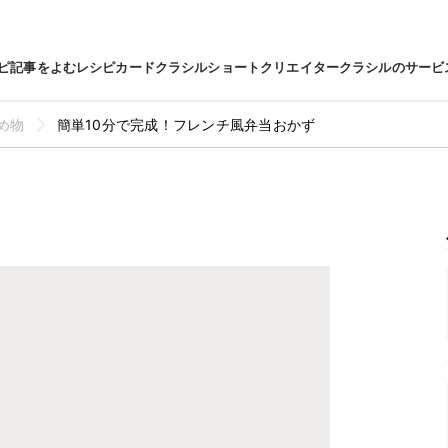
ピ
記事をよむ
レシピカード
クラシルショート
クリエイター
クラシルのサービ
め物
簡単10分で完成！フレンチ風弁当おかず