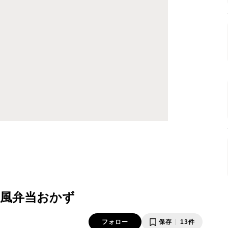
チ風弁当おかず
フォロー
保存
13件