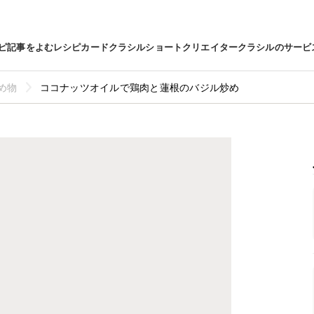
ピ
記事をよむ
レシピカード
クラシルショート
クリエイター
クラシルのサービ
め物
ココナッツオイルで鶏肉と蓮根のバジル炒め