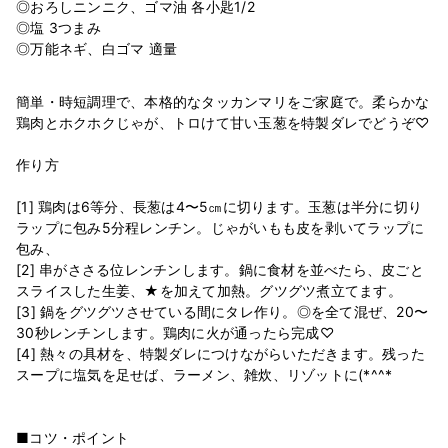
◎おろしニンニク、ゴマ油 各小匙1/2
◎塩 3つまみ
簡単・時短調理で、本格的なタッカンマリをご家庭で。柔らかな
鶏肉とホクホクじゃが、トロけて甘い玉葱を特製ダレでどうぞ♡
作り方
[1] 鶏肉は6等分、長葱は4〜5㎝に切ります。玉葱は半分に切り
ラップに包み5分程レンチン。じゃがいもも皮を剥いてラップに
包み、
[2] 串がささる位レンチンします。鍋に食材を並べたら、皮ごと
スライスした生姜、★を加えて加熱。グツグツ煮立てます。
[3] 鍋をグツグツさせている間にタレ作り。◎を全て混ぜ、20〜
30秒レンチンします。鶏肉に火が通ったら完成♡
[4] 熱々の具材を、特製ダレにつけながらいただきます。残った
スープに塩気を足せば、ラーメン、雑炊、リゾットに(*^^*
■コツ・ポイント