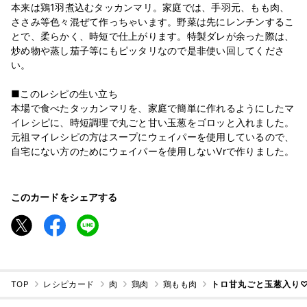
本来は鶏1羽煮込むタッカンマリ。家庭では、手羽元、もも肉、
ささみ等色々混ぜて作っちゃいます。野菜は先にレンチンするこ
とで、柔らかく、時短で仕上がります。特製ダレが余った際は、
炒め物や蒸し茄子等にもピッタリなので是非使い回してくださ
い。
■このレシピの生い立ち
本場で食べたタッカンマリを、家庭で簡単に作れるようにしたマ
イレシピに、時短調理で丸ごと甘い玉葱をゴロッと入れました。
元祖マイレシピの方はスープにウェイパーを使用しているので、
自宅にない方のためにウェイパーを使用しないVrで作りました。
このカードをシェアする
TOP
レシピカード
肉
鶏肉
鶏もも肉
トロ甘丸ごと玉葱入り