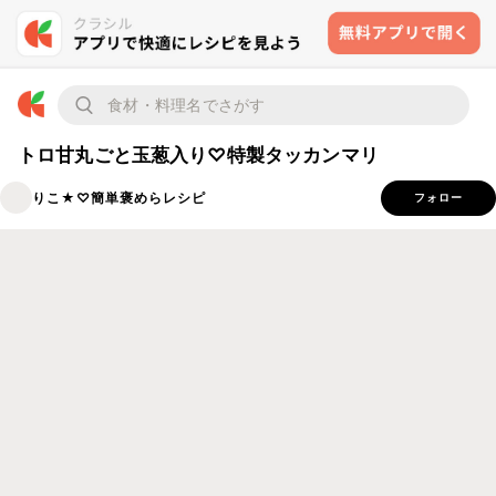
トロ甘丸ごと玉葱入り♡特製タッカンマリ
りこ★♡簡単褒めらレシピ
フォロー