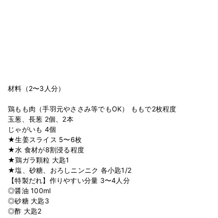
材料（2〜3人分）
鶏もも肉（手羽元やささみ等でもOK） ももで2枚程度
玉葱、長葱 2個、2本
じゃがいも 4個
★生姜スライス 5〜6枚
★水 食材が8割浸る程度
★鶏ガラ顆粒 大匙1
★塩、砂糖、おろしニンニク 各小匙1/2
【特製だれ】作りやすい分量 3〜4人分
◎醤油 100ml
◎砂糖 大匙3
◎酢 大匙2